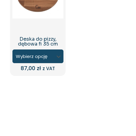
na
stronie
produktu
Deska do pizzy,
dębowa fi 35 cm
87,00
zł
z VAT
Ten
produkt
ma
wiele
wariantów.
Opcje
można
wybrać
na
stronie
produktu