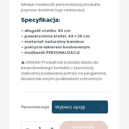
Istnieje możliwość personalizacji produktu
poprzez dodanie logo restauracji.
Specyfikacja:
– długość statku: 90 cm
– powierzchnia kratki: 49 × 25 cm
– materiał: naturalny bambus
– pokrycie lakierem bezbarwnym
– możliwość PERSONALIZACJI
⚠ UWAGA! Produkt nie posiada atestu do
bezpośredniego kontaktu z żywnością.
Zalecamy podawanie potraw na pergaminie,
liściach lub innych podkładach ochronnych.
Personalizacja
ilość
DODAJ DO