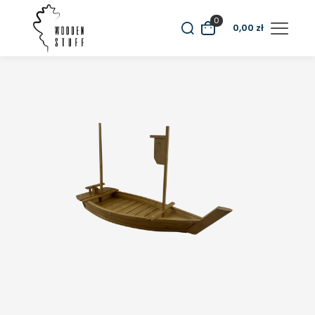
0
0,00
zł