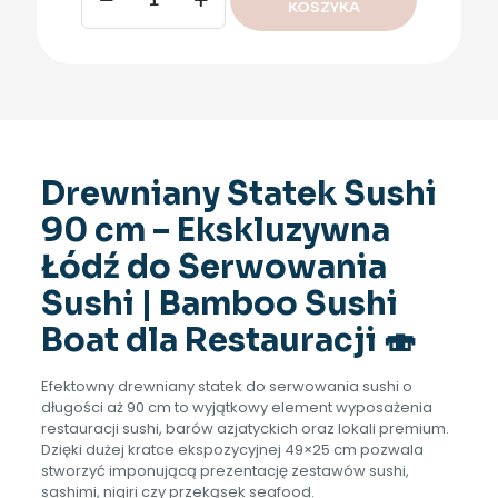
Statek
KOSZYKA
do
sushi,
90
cm
Drewniany Statek Sushi
90 cm – Ekskluzywna
Łódź do Serwowania
Sushi | Bamboo Sushi
Boat dla Restauracji 🍣
Efektowny drewniany statek do serwowania sushi o
długości aż 90 cm to wyjątkowy element wyposażenia
restauracji sushi, barów azjatyckich oraz lokali premium.
Dzięki dużej kratce ekspozycyjnej 49×25 cm pozwala
stworzyć imponującą prezentację zestawów sushi,
sashimi, nigiri czy przekąsek seafood.