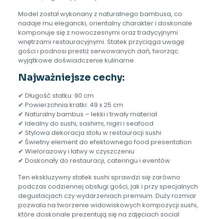
Model został wykonany z naturalnego bambusa, co
nadaje mu elegancki, orientalny charakter i doskonale
komponuje się z nowoczesnymi oraz tradycyjnymi
wnętrzami restauracyjnymi. Statek przyciąga uwagę
gości i podnosi prestiż serwowanych dań, tworząc
wyjątkowe doświadczenie kulinarne.
Najważniejsze cechy:
✔ Długość statku: 90 cm
✔ Powierzchnia kratki: 49 x 25 cm
✔ Naturalny bambus – lekki i trwały materiał
✔ Idealny do sushi, sashimi, nigiri i seafood
✔ Stylowa dekoracja stołu w restauracji sushi
✔ Świetny element do efektownego food presentation
✔ Wielorazowy i łatwy w czyszczeniu
✔ Doskonały do restauracji, cateringu i eventów
Ten ekskluzywny statek sushi sprawdzi się zarówno
podczas codziennej obsługi gości, jak i przy specjalnych
degustacjach czy wydarzeniach premium. Duży rozmiar
pozwala na tworzenie widowiskowych kompozycji sushi,
które doskonale prezentują się na zdjęciach social