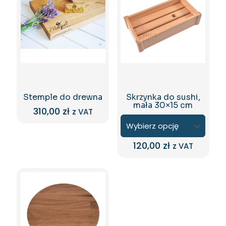
Stemple do drewna
Skrzynka do sushi,
mała 30×15 cm
310,00
zł
z VAT
120,00
zł
z VAT
Ten
produkt
ma
wiele
wariantów.
Opcje
można
wybrać