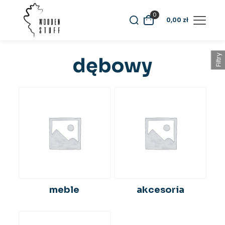
0
0,00
zł
Filtry
dębowy
meble
akcesoria