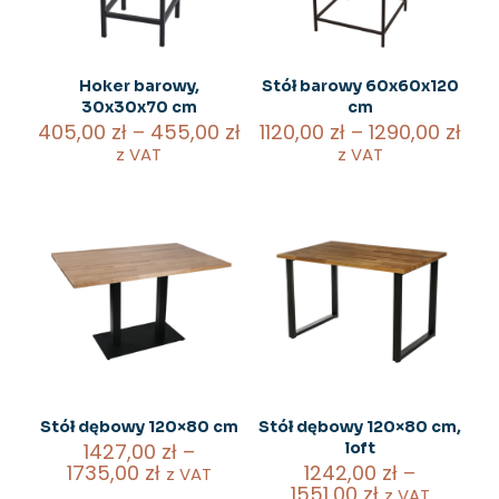
Hoker barowy,
Stół barowy 60x60x120
30x30x70 cm
cm
Zakres
Zak
405,00
zł
–
455,00
zł
1120,00
zł
–
1290,00
zł
cen:
cen
z VAT
z VAT
od
od
Ten
Ten
405,00 zł
1120
produkt
produkt
do
do
ma
ma
455,00 zł
1290
wiele
wiele
wariantów.
wariantów.
Opcje
Opcje
można
można
wybrać
wybrać
na
na
stronie
stronie
produktu
produktu
Stół dębowy 120×80 cm
Stół dębowy 120×80 cm,
1427,00
zł
–
loft
Zakres
1735,00
zł
1242,00
zł
–
z VAT
cen:
Zakres
1551,00
zł
z VAT