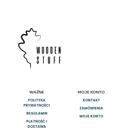
można
można
wybrać
wybrać
na
na
stronie
stronie
produktu
produktu
WAŻNE
MOJE KONTO
POLITYKA
KONTAKT
PRYWATNOŚCI
ZAMÓWIENIA
REGULAMIN
MOJE KONTO
PŁATNOŚĆ I
DOSTAWA