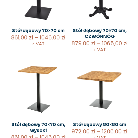
wybrać
wybrać
na
na
stronie
stronie
produktu
produktu
Stół dębowy 70×70 cm
Stół dębowy 70×70 cm,
Zakres
861,00
zł
–
1046,00
zł
CZWÓRNÓG
cen:
Zak
879,00
zł
–
1065,00
zł
z VAT
od
cen
z VAT
Ten
861,00 zł
od
produkt
Ten
do
879
ma
produkt
1046,00 zł
do
wiele
ma
1065
wariantów.
wiele
Opcje
wariantów.
można
Opcje
wybrać
można
na
wybrać
stronie
na
produktu
stronie
produktu
Stół dębowy 70×70 cm,
Stół dębowy 80×80 cm
Zak
wysoki
972,00
zł
–
1206,00
zł
Zakres
cen
861,00
zł
–
1046,00
zł
z VAT