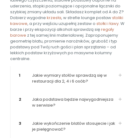
łatwego czyszczenia, stalowe podstawy odporne na
uderzenia, stopki poziomujące i opcjonalne łączniki do
szybkiej zmiany układu sali. Składasz komplet od A do Z?
Dobierz wygodne
krzesła
, w strefie lounge postaw
stoliki
kawowe
, a przy wejściu uzupełnij zestaw o
stołki i ławy
. W
barze i przy ekspozycji alkoholi sprawdzą się
regały
barowe
z tej samej linii materiałowej. Zaproponujemy
geometrię blatu, promienie narożników, grubość i typ
podstawy pod Twój ruch gości i plan sprzątania – od
lekkich podstaw krzyżowych po masywne kolumny
centralne.
1
Jakie wymiary stołów sprawdzą się w
restauracji dla 2, 4 i 6 osób?
2
Jaka podstawa będzie najwygodniejsza
w serwisie?
3
Jakie wykończenie blatów stosujecie i jak
je pielęgnować?