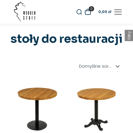
0
0,00
zł
Filtry
stoły do restauracji