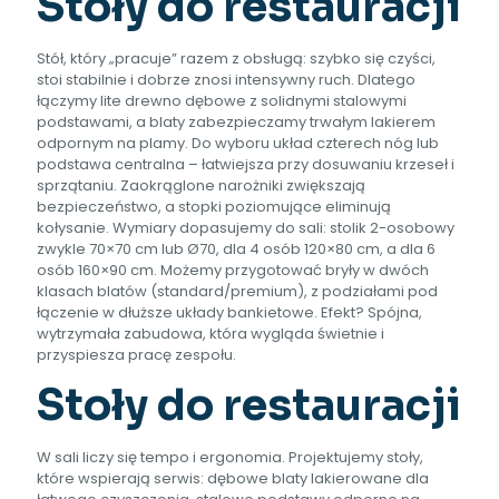
Stoły do restauracji
Stół, który „pracuje” razem z obsługą: szybko się czyści,
stoi stabilnie i dobrze znosi intensywny ruch. Dlatego
łączymy lite drewno dębowe z solidnymi stalowymi
podstawami, a blaty zabezpieczamy trwałym lakierem
odpornym na plamy. Do wyboru układ czterech nóg lub
podstawa centralna – łatwiejsza przy dosuwaniu krzeseł i
sprzątaniu. Zaokrąglone narożniki zwiększają
bezpieczeństwo, a stopki poziomujące eliminują
kołysanie. Wymiary dopasujemy do sali: stolik 2-osobowy
zwykle 70×70 cm lub Ø70, dla 4 osób 120×80 cm, a dla 6
osób 160×90 cm. Możemy przygotować bryły w dwóch
klasach blatów (standard/premium), z podziałami pod
łączenie w dłuższe układy bankietowe. Efekt? Spójna,
wytrzymała zabudowa, która wygląda świetnie i
przyspiesza pracę zespołu.
Stoły do restauracji
W sali liczy się tempo i ergonomia. Projektujemy stoły,
które wspierają serwis: dębowe blaty lakierowane dla