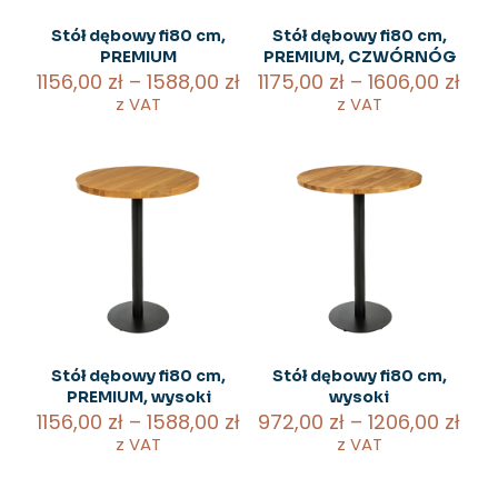
Stół dębowy fi80 cm,
Stół dębowy fi80 cm,
PREMIUM
PREMIUM, CZWÓRNÓG
Zakres
Zak
1156,00
zł
–
1588,00
zł
1175,00
zł
–
1606,00
zł
cen:
cen
z VAT
z VAT
od
od
Ten
Ten
1156,00 zł
1175
produkt
produkt
do
do
ma
ma
1588,00 zł
1606
wiele
wiele
wariantów.
wariantów.
Opcje
Opcje
można
można
wybrać
wybrać
na
na
stronie
stronie
produktu
produktu
Stół dębowy fi80 cm,
Stół dębowy fi80 cm,
PREMIUM, wysoki
wysoki
Zakres
Zak
1156,00
zł
–
1588,00
zł
972,00
zł
–
1206,00
zł
cen:
cen
z VAT
z VAT
od
od
Ten
Ten
1156,00 zł
972,
produkt
produkt