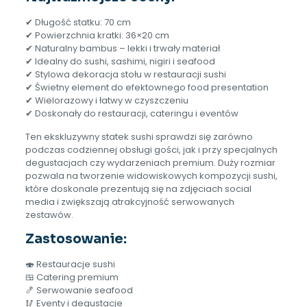
✔ Długość statku: 70 cm
✔ Powierzchnia kratki: 36×20 cm
✔ Naturalny bambus – lekki i trwały materiał
✔ Idealny do sushi, sashimi, nigiri i seafood
✔ Stylowa dekoracja stołu w restauracji sushi
✔ Świetny element do efektownego food presentation
✔ Wielorazowy i łatwy w czyszczeniu
✔ Doskonały do restauracji, cateringu i eventów
Ten ekskluzywny statek sushi sprawdzi się zarówno
podczas codziennej obsługi gości, jak i przy specjalnych
degustacjach czy wydarzeniach premium. Duży rozmiar
pozwala na tworzenie widowiskowych kompozycji sushi,
które doskonale prezentują się na zdjęciach social
media i zwiększają atrakcyjność serwowanych
zestawów.
Zastosowanie:
🍣 Restauracje sushi
🍱 Catering premium
🍤 Serwowanie seafood
🥢 Eventy i degustacje