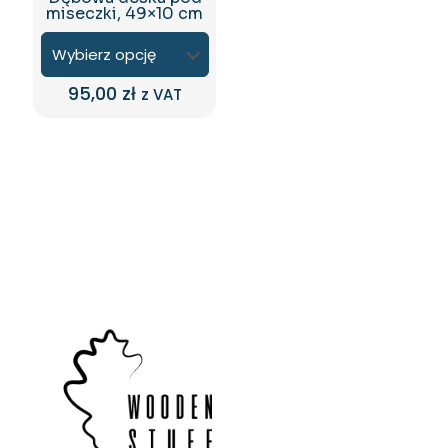
miseczki, 49×10 cm
95,00
zł
z VAT
Ten
produkt
ma
wiele
wariantów.
Opcje
można
wybrać
na
stronie
produktu