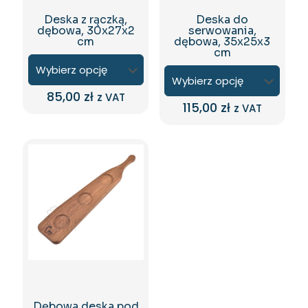
Deska z rączką,
Deska do
dębowa, 30x27x2
serwowania,
cm
dębowa, 35x25x3
cm
85,00
zł
z VAT
115,00
zł
z VAT
Ten
Ten
produkt
produkt
ma
ma
wiele
wiele
wariantów.
wariantów.
Opcje
Opcje
można
można
wybrać
wybrać
na
na
stronie
stronie
produktu
produktu
Dębowa deska pod