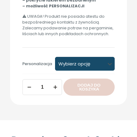
– pokrycie lakierem bezbarwnym
– możliwość PERSONALIZACJI
⚠ UWAGA! Produkt nie posiada atestu do
bezpośredniego kontaktu z żywnością.
Zalecamy podawanie potraw na pergaminie,
liściach lub innych podkładach ochronnych.
Personalizacja
ilość
DODAJ DO
Statek
KOSZYKA
do
sushi,
70
cm