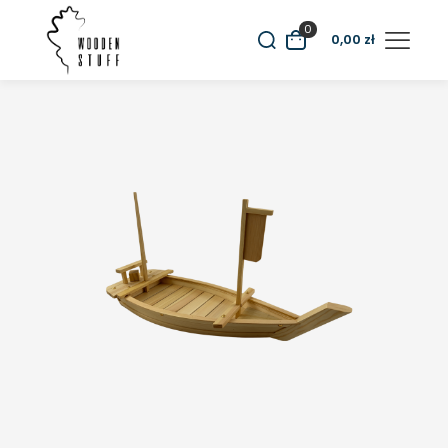
0
0,00
zł